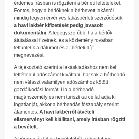
érdemes írásban is rögzíteni a bérleti feltételeket.
Fontos, hogy a bérlőknek a bérbevett lakásról
mindig legyen érvényes lakásbérleti szerződésük,
a havi lakbér kifizetését pedig javasolt
dokumentálni
. A legegyszerűbb, ha a bérlők
átutalással fizetnek, és a közlemény rovatban
feltüntetik a dátumot és a "bérleti díj"
megnevezést.
A tájékoztató szerint a lakáskiadáshoz nem kell
feltétlenül adószámot kiváltani, hacsak a bérbeadó
nem választ valamilyen adószámhoz kötött
gazdálkodási formát. Ha a bérbeadó
magánszemély és nem turisztikai céllal adja ki
ingatlanját, akkor a bérbeadás főszabály szerint
áfamentes.
A havi lakbérről átvételi
elismervényt kell kiállítani, amely írásban rögzíti
a bevételt.
A bérbeadás teljes bevételéből a jövedelem