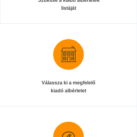
Szűkítse a kiadó albérletek
listáját
Válassza ki a megfelelő
kiadó albérletet