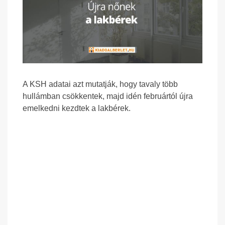
A KSH adatai azt mutatják, hogy tavaly több
hullámban csökkentek, majd idén februártól újra
emelkedni kezdtek a lakbérek.