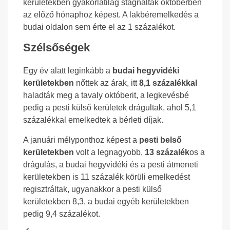
kerületekben gyakorlatilag stagnáltak októberben
az előző hónaphoz képest. A lakbéremelkedés a
budai oldalon sem érte el az 1 százalékot.
Szélsőségek
Egy év alatt leginkább a
budai hegyvidéki
kerületekben
nőttek az árak, itt
8,1 százalékkal
haladták meg a tavaly októberit, a legkevésbé
pedig a pesti külső kerületek drágultak, ahol 5,1
százalékkal emelkedtek a bérleti díjak.
A januári mélyponthoz képest a
pesti belső
kerületekben
volt a legnagyobb,
13 százalék
os a
drágulás, a budai hegyvidéki és a pesti átmeneti
kerületekben is 11 százalék körüli emelkedést
regisztráltak, ugyanakkor a pesti külső
kerületekben 8,3, a budai egyéb kerületekben
pedig 9,4 százalékot.