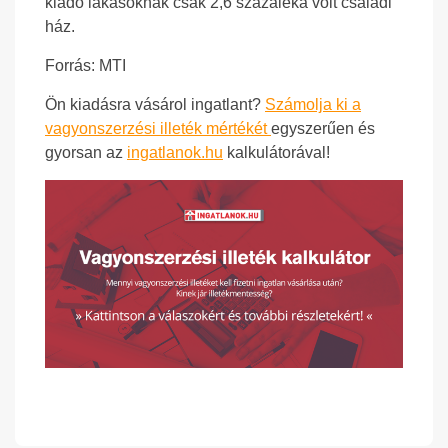
kiadó lakásoknak csak 2,6 százaléka volt családi
ház.
Forrás: MTI
Ön kiadásra vásárol ingatlant?
Számolja ki a
vagyonszerzési illeték mértékét
egyszerűen és
gyorsan az
ingatlanok.hu
kalkulátorával!