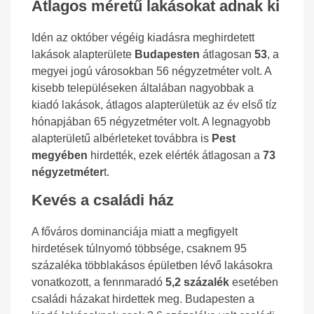
Átlagos méretű lakásokat adnak ki
Idén az október végéig kiadásra meghirdetett
lakások alapterülete
Budapesten
átlagosan
53
, a
megyei jogú városokban 56 négyzetméter volt. A
kisebb településeken általában nagyobbak a
kiadó lakások, átlagos alapterületük az év első tíz
hónapjában 65 négyzetméter volt. A legnagyobb
alapterületű albérleteket továbbra is
Pest
megyében
hirdették, ezek elérték átlagosan a
73
négyzetméter
t.
Kevés a családi ház
A főváros dominanciája miatt a megfigyelt
hirdetések túlnyomó többsége, csaknem 95
százaléka többlakásos épületben lévő lakásokra
vonatkozott, a fennmaradó
5,2 százalék
esetében
családi házakat hirdettek meg. Budapesten a