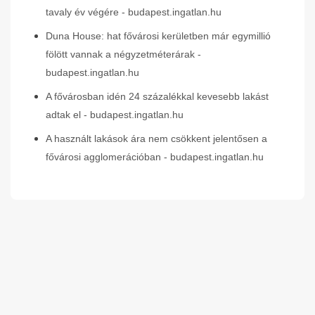
tavaly év végére - budapest.ingatlan.hu
Duna House: hat fővárosi kerületben már egymillió
fölött vannak a négyzetméterárak -
budapest.ingatlan.hu
A fővárosban idén 24 százalékkal kevesebb lakást
adtak el - budapest.ingatlan.hu
A használt lakások ára nem csökkent jelentősen a
fővárosi agglomerációban - budapest.ingatlan.hu