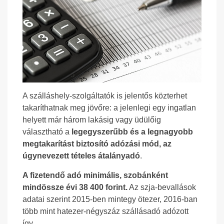
A szálláshely-szolgáltatók is jelentős közterhet
takaríthatnak meg jövőre: a jelenlegi egy ingatlan
helyett már három lakásig vagy üdülőig
választható a
legegyszerűbb és a legnagyobb
megtakarítást biztosító adózási mód, az
úgynevezett tételes átalányadó
.
A fizetendő adó minimális, szobánként
mindössze évi 38 400 forint.
Az szja-bevallások
adatai szerint 2015-ben mintegy ötezer, 2016-ban
több mint hatezer-négyszáz szállásadó adózott
így.