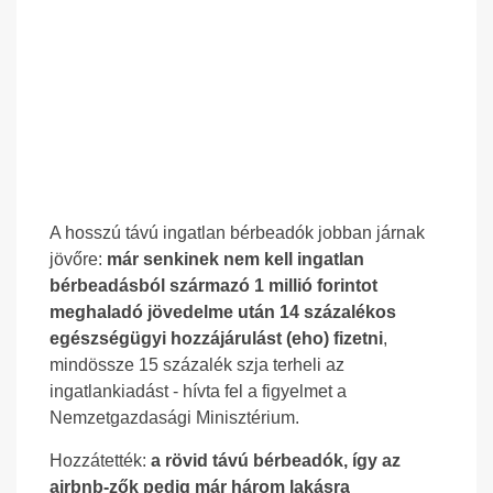
A hosszú távú ingatlan bérbeadók jobban járnak
jövőre:
már senkinek nem kell ingatlan
bérbeadásból származó 1 millió forintot
meghaladó jövedelme után 14 százalékos
egészségügyi hozzájárulást (eho) fizetni
,
mindössze 15 százalék szja terheli az
ingatlankiadást - hívta fel a figyelmet a
Nemzetgazdasági Minisztérium.
Hozzátették:
a rövid távú bérbeadók, így az
airbnb-zők pedig már három lakásra