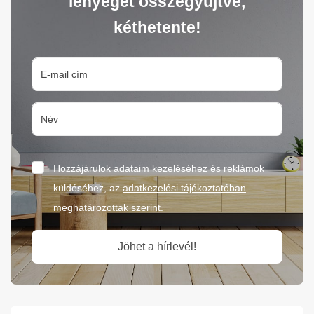
lényeget összegyűjtve,
kéthetente!
Hozzájárulok adataim kezeléséhez és reklámok
küldéséhez, az
adatkezelési tájékoztatóban
meghatározottak szerint.
Jöhet a hírlevél!