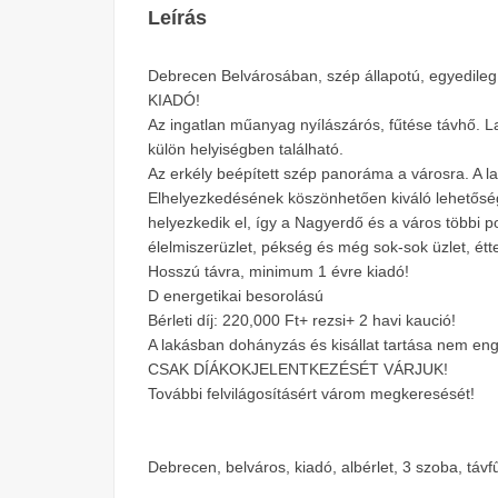
Leírás
Debrecen Belvárosában, szép állapotú, egyedileg á
KIADÓ!
Az ingatlan műanyag nyílászárós, fűtése távhő. La
külön helyiségben található.
Az erkély beépített szép panoráma a városra. A la
Elhelyezkedésének köszönhetően kiváló lehetőség
helyezkedik el, így a Nagyerdő és a város többi p
élelmiszerüzlet, pékség és még sok-sok üzlet, étt
Hosszú távra, minimum 1 évre kiadó!
D energetikai besorolású
Bérleti díj: 220,000 Ft+ rezsi+ 2 havi kaució!
A lakásban dohányzás és kisállat tartása nem eng
CSAK DÍÁKOKJELENTKEZÉSÉT VÁRJUK!
További felvilágosításért várom megkeresését!
Debrecen, belváros, kiadó, albérlet, 3 szoba, távf