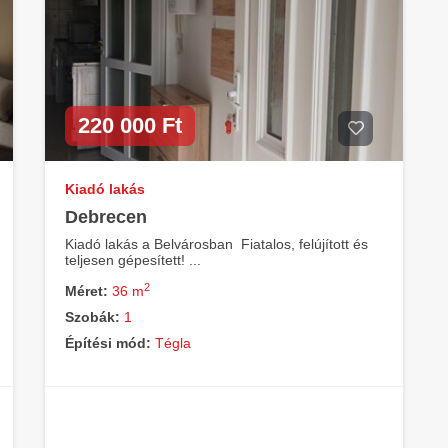
220 000 Ft
Kiadó lakás
Debrecen
Kiadó lakás a Belvárosban  Fiatalos, felújított és
teljesen gépesített! ...
2
Méret:
36 m
Szobák:
1
Építési mód:
Tégla