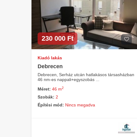
230 000 Ft
Kiadó lakás
Debrecen
Debrecen, Serház utcán hatlakásos társasházban
46 nm-es nappali+egyszobás ...
2
Méret:
46 m
Szobák:
2
Építési mód:
Nincs megadva