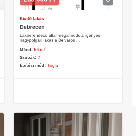
Kiadó lakás
Debrecen
Lakberendezõ által megálmodott, igényes
nagypolgári lakás a Belváros ...
2
Méret:
56 m
Szobák:
2
Építési mód:
Tégla