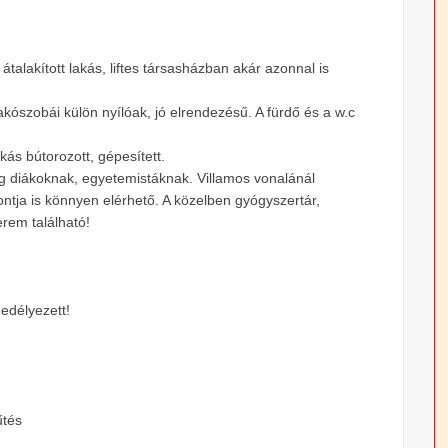
talakított lakás, liftes társasházban akár azonnal is
kószobái külön nyílóak, jó elrendezésű. A fürdő és a w.c
kás bútorozott, gépesített.
 diákoknak, egyetemistáknak. Villamos vonalánál
ontja is könnyen elérhető. A közelben gyógyszertár,
erem található!
edélyezett!
űtés