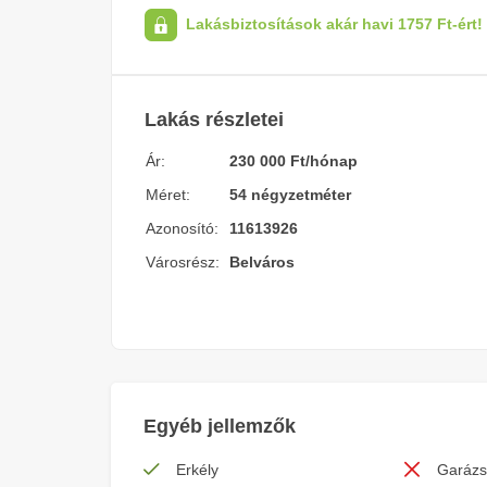
Lakásbiztosítások akár havi 1757 Ft-ért! 
Lakás részletei
Ár:
230 000 Ft/hónap
Méret:
54 négyzetméter
Azonosító:
11613926
Városrész:
Belváros
Egyéb jellemzők
Erkély
Garázs