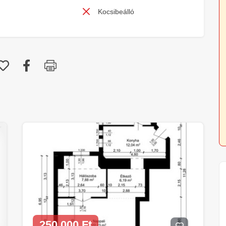
Kocsibeálló
250 000 Ft