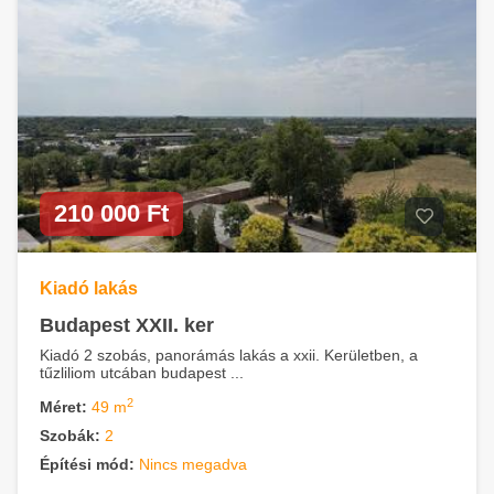
210 000 Ft
Kiadó lakás
Budapest XXII. ker
Kiadó 2 szobás, panorámás lakás a xxii. Kerületben, a
tűzliliom utcában budapest ...
2
Méret:
49 m
Szobák:
2
Építési mód:
Nincs megadva