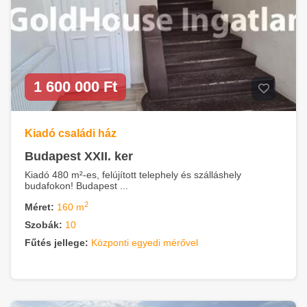
1 600 000 Ft
Kiadó családi ház
Budapest XXII. ker
Kiadó 480 m²-es, felújított telephely és szálláshely
budafokon! Budapest ...
2
Méret:
160 m
Szobák:
10
Fűtés jellege:
Központi egyedi mérővel